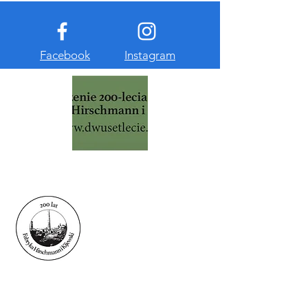
Facebook
Instagram
SOLEC 59
W dniu 20 września 1822 r. L.Hirschmann i
J.Ch.Kijewski podpisali umowę