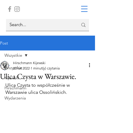
Post
Wszystkie
Hirschmann Kijewski
Wszystkie
23 lut 2022
1 minut(y) czytania
Ulica Czysta w Warszawie.
Kijewski
Ulica Czysta to współcześnie w 
Hirschmann
Warszawie ulica Ossolińskich. 
Wydarzenia