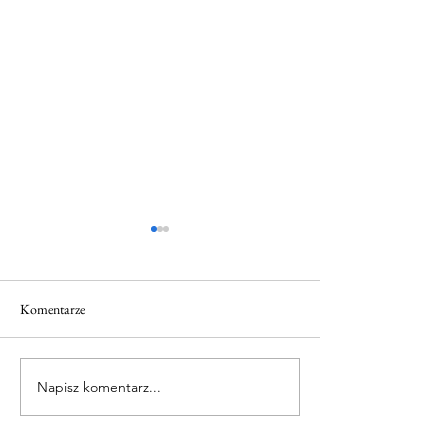
Komentarze
rocznica pierwszeg
Napisz komentarz...
POKAZY i PREZENTACJE
CHEMICZNE.