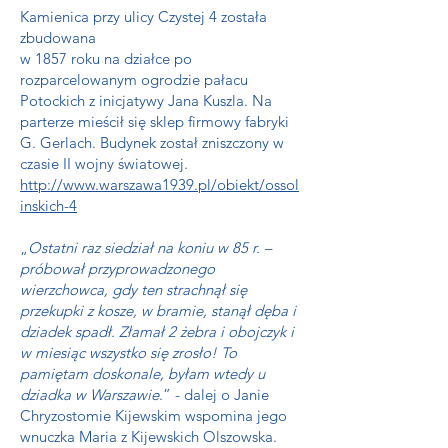
Kamienica przy ulicy Czystej 4 została
zbudowana
w 1857 roku na działce po
rozparcelowanym ogrodzie pałacu
Potockich z inicjatywy Jana Kuszla. Na
parterze mieścił się sklep firmowy fabryki
G. Gerlach. Budynek został zniszczony w
czasie II wojny światowej.
http://www.warszawa1939.pl/obiekt/ossol
inskich-4
„
Ostatni raz siedział na koniu w 85 r. –
próbował przyprowadzonego
wierzchowca, gdy ten strachnął się
przekupki z kosze, w bramie, stanął dęba i
dziadek spadł. Złamał 2 żebra i obojczyk i
w miesiąc wszystko się zrosło! To
pamiętam doskonale, byłam wtedy u
dziadka w Warszawie
.” - dalej o Janie
Chryzostomie Kijewskim wspomina jego
wnuczka Maria z Kijewskich Olszowska.