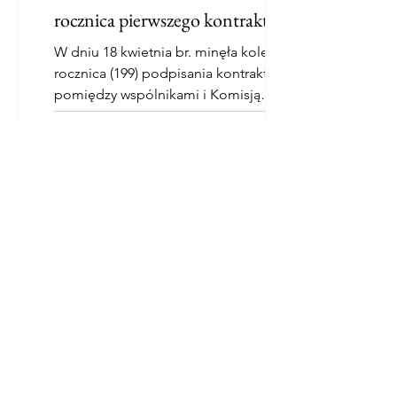
rocznica pierwszego kontraktu
W dniu 18 kwietnia br. minęła kolejna
rocznica (199) podpisania kontraktu
pomiędzy wspólnikami i Komisją
Rządową Królestwa Polskiego....
a po zniszczeniach II wojny dość starannie
odbudowanej, z wyjątkiem alegorycznych
figur na fasadzie kamienicy: wygląd w 1938 i
w 2022 roku.
"... Był b. pobożny, sprzedawszy swój dom
na Nowym Świecie posłał osiągniętą sumę
do Rzymu
- o Janie Chryzostomie Kijewskim
pisze jego wnuczka Maria z Kijewskich
Olszowska.
Jan Chryzostom i Joanna z d.
Hirschmann Kijewscy, po zawarciu