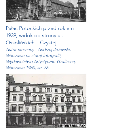
Pałac Potockich przed rokiem
1939, widok od strony ul.
Ossolińskich – Czystej.
Autor nieznany - Andrzej Jeżewski,
Warszawa na starej fotografii,
Wydawnictwo Artystyczno-Graficzne,
Warszawa 1960, str. 76.