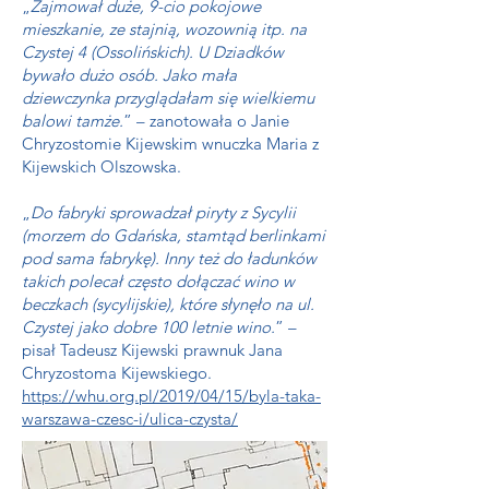
„
Zajmował duże, 9-cio pokojowe
mieszkanie, ze stajnią, wozownią itp. na
Czystej 4 (Ossolińskich). U Dziadków
bywało dużo osób. Jako mała
dziewczynka przyglądałam się wielkiemu
balowi tamże.
” – zanotowała o Janie
Chryzostomie Kijewskim wnuczka Maria z
Kijewskich Olszowska.
„
Do fabryki sprowadzał piryty z Sycylii
(morzem do Gdańska, stamtąd berlinkami
pod sama fabrykę). Inny też do ładunków
takich polecał często dołączać wino w
beczkach (sycylijskie), które słynęło na ul.
Czystej jako dobre 100 letnie wino.
” –
pisał Tadeusz Kijewski prawnuk Jana
Chryzostoma Kijewskiego.
https://whu.org.pl/2019/04/15/byla-taka-
warszawa-czesc-i/ulica-czysta/