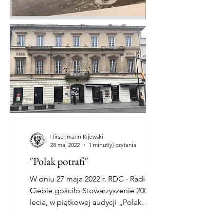
Hirschmann Kijewski
28 maj 2022
1 minut(y) czytania
"Polak potrafi"
W dniu 27 maja 2022 r. RDC - Radio Dla
Ciebie gościło Stowarzyszenie 200-
lecia, w piątkowej audycji „Polak
potrafi”: red. Cezary Polak -...