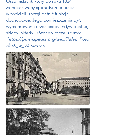
Ossolińskich), który po roku 1824
zamieszkiwany sporadycznie przez
właścicieli, zaczął pełnić funkcje
dochodowe. Jego pomieszczenia były
wynajmowane przez osoby indywidualne,
sklepy, składy i różnego rodzaju firmy:
https://pl.wikipedia.org/wiki/Pa
łac_Poto
ckich_w_Warszawie