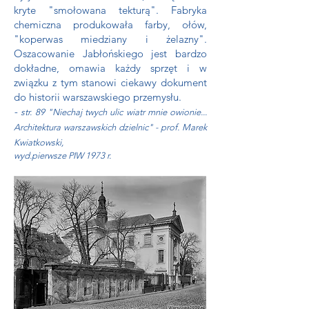
kryte "smołowana tekturą". Fabryka
chemiczna produkowała farby, ołów,
"koperwas miedziany i żelazny".
Oszacowanie Jabłońskiego jest bardzo
dokładne, omawia każdy sprzęt i w
związku z tym stanowi ciekawy dokument
do historii warszawskiego przemysłu.
-
str. 89 "Niechaj twych ulic wiatr mnie owionie...
Architektura warszawskich dzielnic" - prof. Marek
Kwiatkowski,
wyd.pierwsze PIW 1973 r.