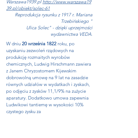
Warszawa1939.pl
http://www.warszawa19
39.pl/obiekt/solec-61
Reprodukcja rysunku z 1917 r. Mariana
Trzebińskiego "
Ulica Solec" - dzięki uprzejmości
wydawnictwa VEDA.
W dniu
20 września 1822
roku, po
uzyskaniu zezwoleń rządowych na
produkcję rozmaitych wyrobów
chemicznych, Ludwig Hirschmann zawiera
z Janem Chryzostomem Kijewskim
dobrowolną umowę na 9 lat na zasadzie
równych udziałów w wydatkach i zyskach,
po odjęciu z zysków 11,1/9% na zużycie
aparatury. Dodatkowo umowa zapewnia
Ludwikowi tantiemę w wysokości 10%
czystego zysku za