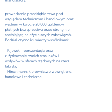
manufaktury.
prowadzenie przedsiębiorstwa pod
względem technicznym i handlowym oraz
wadium w kwocie 20 000 guldenów
płatnych bez sprzeciwu przez stronę nie
spełniającą należycie swych zobowiązań.
Podział czynności między wspólnikami:
- Kijewski: reprezentacja oraz
zużytkowanie swoich stosunków i
wpływów w sferach rządowych na rzecz
fabryki;
- Hirschmann: kierownictwo wewnętrzne,
handlowe i techniczne.
W dniu
18 kwietnia1823
roku wspólnicy
zawarli kontrakt z Komisją Spraw
Wewnętrznych i Policji w Warszawie,
potwierdzony przez ministra T.
Mostowskiego i sekretarza generalnego A.