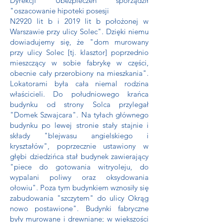
Dyrekcji Ubezpieczeń sporządził
"oszacowanie hipoteki posesji
N2920 lit b i 2019 lit b położonej w
Warszawie przy ulicy Solec". Dzięki niemu
dowiadujemy się, że "dom murowany
przy ulicy Solec [tj. klasztor] poprzednio
mieszczący w sobie fabrykę w części,
obecnie cały przerobiony na mieszkania".
Lokatorami była cała niemal rodzina
właścicieli. Do południowego krańca
budynku od strony Solca przylegał
"Domek Szwajcara". Na tyłach głównego
budynku po lewej stronie stały stajnie i
składy "blejwasu angielskiego i
kryształów", poprzecznie ustawiony w
głębi dziedzińca stał budynek zawierający
"piece do gotowania witryoleju, do
wypalani poliwy oraz oksydowania
ołowiu". Poza tym budynkiem wznosiły się
zabudowania "szczytem" do ulicy Okrąg
nowo postawione". Budynki fabryczne
były murowane i drewniane; w większości