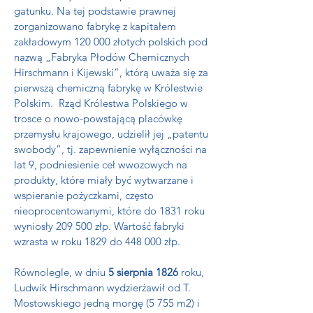
gatunku. Na tej podstawie prawnej
zorganizowano fabrykę z kapitałem
zakładowym 120 000 złotych polskich pod
nazwą „Fabryka Płodów Chemicznych
Hirschmann i Kijewski”, którą uważa się za
pierwszą chemiczną fabrykę w Królestwie
Polskim. Rząd Królestwa Polskiego w
trosce o nowo-powstającą placówkę
przemysłu krajowego, udzielił jej „patentu
swobody”, tj. zapewnienie wyłączności na
lat 9, podniesienie ceł wwozowych na
produkty, które miały być wytwarzane i
wspieranie pożyczkami, często
nieoprocentowanymi, które do 1831 roku
wyniosły 209 500 złp. Wartość fabryki
wzrasta w roku 1829 do 448 000 złp.
Równolegle, w dniu
5 sierpnia 1826
roku,
Ludwik Hirschmann wydzierżawił od T.
Mostowskiego jedną morgę (5 755 m2) i