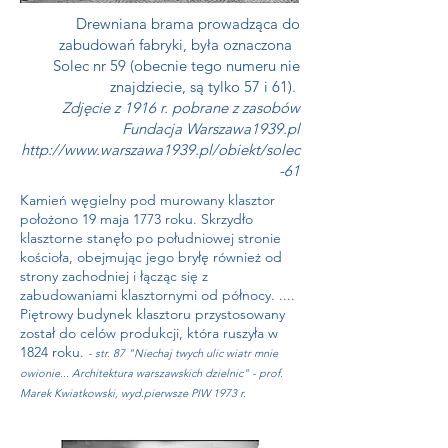
Drewniana brama prowadząca do
zabudowań fabryki, była oznaczona
Solec
nr 59 (obecnie tego numeru nie
znajdziecie, są tylko 57 i 61).
Zdjęcie z 1916 r. pobrane z zasobów
Fundacja Warszawa1939.pl
http://www.warszawa1939.pl/obiekt/solec
-61
Kamień węgielny pod murowany klasztor
położono 19 maja 1773 roku. Skrzydło
klasztorne stanęło po południowej stronie
kościoła, obejmując jego bryłę również od
strony zachodniej i łącząc się z
zabudowaniami klasztornymi od północy. ....
Piętrowy budynek klasztoru przystosowany
został do celów produkcji, która ruszyła w
1824 roku.
- str. 87 "Niechaj twych ulic wiatr mnie
owionie... Architektura warszawskich dzielnic" - prof.
Marek Kwiatkowski,
wyd.pierwsze PIW 1973 r.