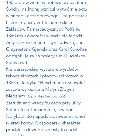
150 prętów ziemi w pobliżu osady Stare
Świdry, na której wzniósł wytwórnię octu
winnego i estragonowego – to początek
historii obecnych Tarchomińskich
Zakładów Farmaceutycznych Polfa (w
1860 roku ówcześni właściciele fabryki:
August Hirschmann – syn Ludwika, Jan
Chryzostom Kijewski oraz Karol Scholtze
odstąpili ją za 35 tysięcy rubli Ludwikowi
Spiessowi).
Na warszawskiej wystawie wyrobów
rękodzielniczych i płodów rolniczych w
1857 r. fabryka "Hirschmann i Kijewski"
została wyróżniona Małym Złotym
Medalem (
).
Opis Wystawy str. 284
Zatrudniano wtedy 50 osób przy ulicy
Solec i 6 na Tarchominie, a w obu
fabrykach do napędu stosowano maneż
(kierat) konny. Gospodarski charakter
produkcji dowodzi, że były to nadal