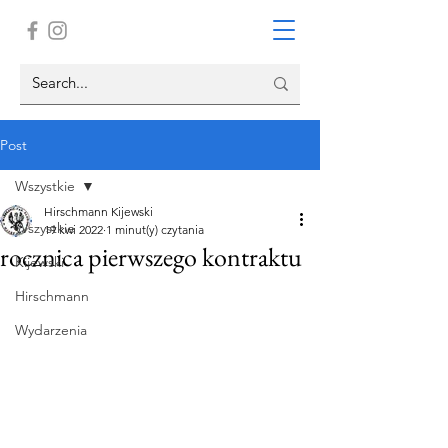
Post
Wszystkie
Hirschmann Kijewski
Wszystkie
19 kwi 2022
1 minut(y) czytania
rocznica pierwszego kontraktu
Kijewski
Hirschmann
Wydarzenia