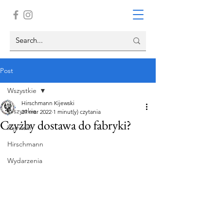
Post
Wszystkie
Hirschmann Kijewski
Wszystkie
29 mar 2022
1 minut(y) czytania
Czyżby dostawa do fabryki?
Kijewski
Hirschmann
Wydarzenia