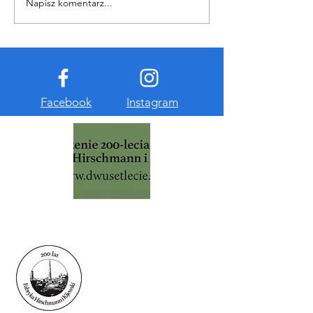
Napisz komentarz...
... na Solcu minęły dwa wieki
...
Facebook
Instagram
SOLEC 59